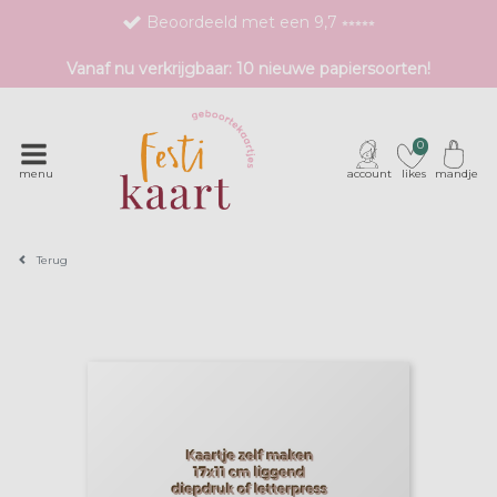
Beoordeeld met een 9,7 ⭒⭒⭒⭒⭒
Bestel eenvoudig 1 proefdruk
Vanaf nu verkrijgbaar: 10 nieuwe papiersoorten!
Exclusieve geboortekaartjes met unieke druktechnieken
0
menu
account
likes
mandje
Terug