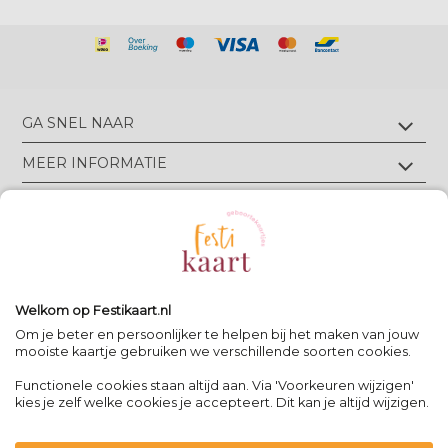
GA SNEL NAAR
Geboortekaartjes met foliedruk
MEER INFORMATIE
Geboortekaartjes zonder foliedruk
Geboortekaartjes op écht velours
Wie zijn wij?
TIPS & TRICKS
Geboortekaartjes op écht linnen
Groen drukwerk
Luxe geboortekaarten
Eigen ontwerp drukken
Meest gestelde vragen
CONTACT
Geboortekaartjes met letterpress
Neem contact op
Bekijk alle foliedruk kleuren
Geboortekaartjes met reliëfdruk
Algemene Voorwaarden
Bekijk alle papiersoorten
Spanjelaan 21 A3, 9403DN Assen, NL
Volg Festikaart
Privacy verklaring
Uitleg editor
WhatsApp: +31(0)651725973
Welkom op Festikaart.nl
Pinterest
Pinterest
Pinterest
Het 8-stappen plan: keuzes maken
Om je beter en persoonlijker te helpen bij het maken van jouw
mooiste kaartje gebruiken we verschillende soorten cookies.
Functionele cookies staan altijd aan. Via 'Voorkeuren wijzigen'
Contact
|
kies je zelf welke cookies je accepteert. Dit kan je altijd wijzigen.
Bereikbaar op werkdagen van
-
09:00 - 13:00
-
team@festikaart.nl