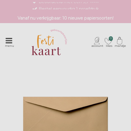
Bestel eenvoudig 1 proefdruk
Exclusieve geboortekaartjes met unieke druktechnieken
Vanaf nu verkrijgbaar: 10 nieuwe papiersoorten!
0
menu
account
likes
mandje