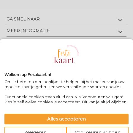
GA SNEL NAAR
Geboortekaartjes met foliedruk
MEER INFORMATIE
Geboortekaartjes zonder foliedruk
Geboortekaartjes op écht velours
Wie zijn wij?
TIPS & TRICKS
Geboortekaartjes op écht linnen
Groen drukwerk
Luxe geboortekaarten
Eigen ontwerp drukken
Meest gestelde vragen
CONTACT
Geboortekaartjes met letterpress
Neem contact op
Bekijk alle foliedruk kleuren
Geboortekaartjes met reliëfdruk
Algemene Voorwaarden
Bekijk alle papiersoorten
Spanjelaan 21 A3, 9403DN Assen, NL
Volg Festikaart
Privacy verklaring
Uitleg editor
WhatsApp: +31(0)651725973
Welkom op Festikaart.nl
Pinterest
Pinterest
Pinterest
Het 8-stappen plan: keuzes maken
Om je beter en persoonlijker te helpen bij het maken van jouw
mooiste kaartje gebruiken we verschillende soorten cookies.
Functionele cookies staan altijd aan. Via 'Voorkeuren wijzigen'
Contact
|
kies je zelf welke cookies je accepteert. Dit kan je altijd wijzigen.
Bereikbaar op werkdagen van
-
09:00 - 13:00
-
team@festikaart.nl
Alles accepteren
|
|
powered by DRN Cards 2026
Weigeren
Voorkeuren wijzigen