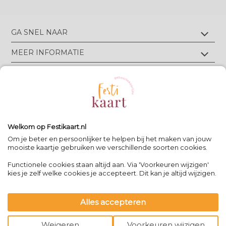
GA SNEL NAAR
Geboortekaartjes met foliedruk
MEER INFORMATIE
Geboortekaartjes zonder foliedruk
Geboortekaartjes op écht velours
Wie zijn wij?
TIPS & TRICKS
Geboortekaartjes op écht linnen
Groen drukwerk
Luxe geboortekaarten
Eigen ontwerp drukken
Meest gestelde vragen
CONTACT
Geboortekaartjes met letterpress
Neem contact op
Bekijk alle foliedruk kleuren
Geboortekaartjes met reliëfdruk
Algemene Voorwaarden
Bekijk alle papiersoorten
Spanjelaan 21 A3, 9403DN Assen, NL
Volg Festikaart
Privacy verklaring
Uitleg editor
WhatsApp: +31(0)651725973
Welkom op Festikaart.nl
Pinterest
Pinterest
Pinterest
Het 8-stappen plan: keuzes maken
Om je beter en persoonlijker te helpen bij het maken van jouw
mooiste kaartje gebruiken we verschillende soorten cookies.
Functionele cookies staan altijd aan. Via 'Voorkeuren wijzigen'
Contact
|
kies je zelf welke cookies je accepteert. Dit kan je altijd wijzigen.
Bereikbaar op werkdagen van
-
09:00 - 13:00
-
team@festikaart.nl
Alles accepteren
|
|
powered by DRN Cards 2026
Weigeren
Voorkeuren wijzigen