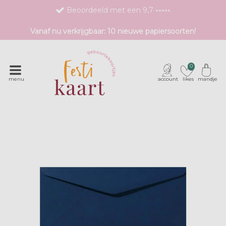
Beoordeeld met een 9,7 ⭒⭒⭒⭒⭒
Bestel eenvoudig 1 proefdruk
Vanaf nu verkrijgbaar: 10 nieuwe papiersoorten!
Exclusieve geboortekaartjes met unieke druktechnieken
0
menu
account
likes
mandje