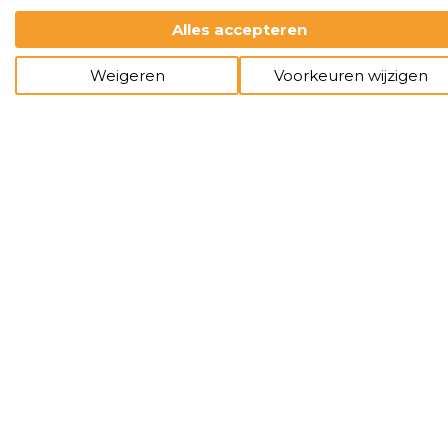
Alles accepteren
Weigeren
Voorkeuren wijzigen
tekst
achtergrond
illustraties
foto's
hulp
Lagen
Informatie-
kaartjes-colour-
148x105cm-
2026
Romee
reliefdruk-mae-
origineel