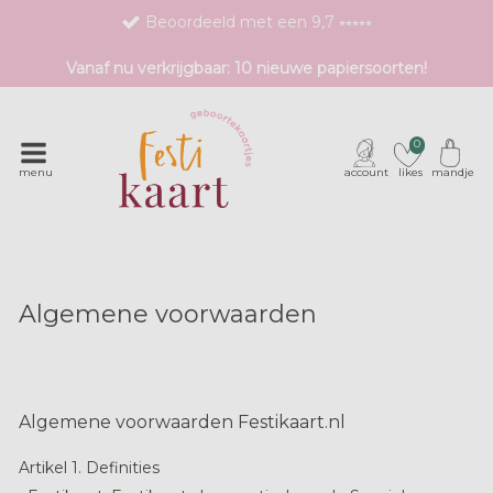
Bestel eenvoudig 1 proefdruk
Exclusieve geboortekaartjes met unieke druktechnieken
Vanaf nu verkrijgbaar: 10 nieuwe papiersoorten!
0
menu
account
likes
mandje
Algemene voorwaarden
Algemene voorwaarden Festikaart.nl
Artikel 1. Definities