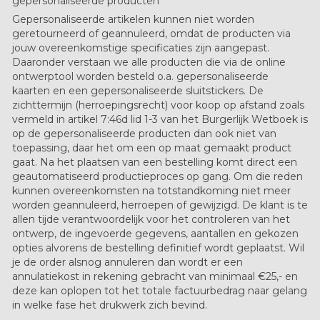
gepersonaliseerde producten
Gepersonaliseerde artikelen kunnen niet worden
geretourneerd of geannuleerd, omdat de producten via
jouw overeenkomstige specificaties zijn aangepast.
Daaronder verstaan we alle producten die via de online
ontwerptool worden besteld o.a. gepersonaliseerde
kaarten en een gepersonaliseerde sluitstickers. De
zichttermijn (herroepingsrecht) voor koop op afstand zoals
vermeld in artikel 7:46d lid 1-3 van het Burgerlijk Wetboek is
op de gepersonaliseerde producten dan ook niet van
toepassing, daar het om een op maat gemaakt product
gaat. Na het plaatsen van een bestelling komt direct een
geautomatiseerd productieproces op gang. Om die reden
kunnen overeenkomsten na totstandkoming niet meer
worden geannuleerd, herroepen of gewijzigd. De klant is te
allen tijde verantwoordelijk voor het controleren van het
ontwerp, de ingevoerde gegevens, aantallen en gekozen
opties alvorens de bestelling definitief wordt geplaatst. Wil
je de order alsnog annuleren dan wordt er een
annulatiekost in rekening gebracht van minimaal €25,- en
deze kan oplopen tot het totale factuurbedrag naar gelang
in welke fase het drukwerk zich bevind.