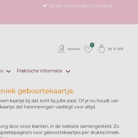
Bestel eenvoudig 1 proefdruk
0
account
(
0
) €
0,00
es
Praktische informatie
uniek geboortekaartje.
 kaartje bij dat écht bij jullie past. Of je nu houdt van
kaartje dat herinneringen vastlegt voor altijd.
 zorg door onze klanten, in de website samengesteld. Zo
nspiratiepagina's voor geboortekaartjes per druktechniek.