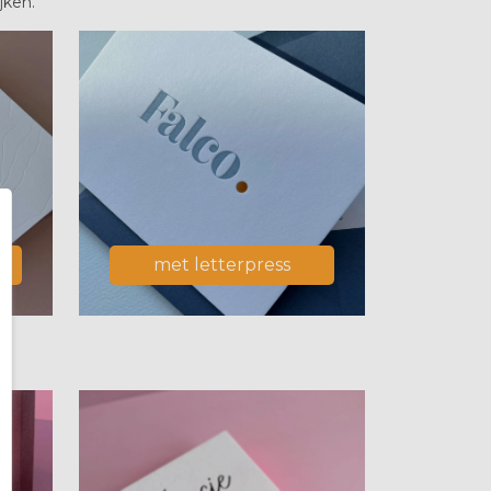
jken.
met letterpress