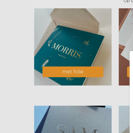
Op d
met folie