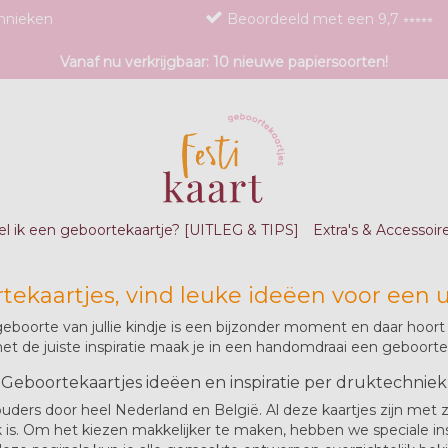
chnieken
Beoordeeld met een 9,7 ⭒⭒⭒⭒⭒
Vanaf nu verkrijgbaar: 10 nieuwe papiersoorten!
l ik een geboortekaartje? [UITLEG & TIPS]
Extra's & Accessoir
rtekaartjes, vind leuke ideëen voor een 
oorte van jullie kindje is een bijzonder moment en daar hoort een
: met de juiste inspiratie maak je in een handomdraai een geboorte
Geboortekaartjes ideëen en inspiratie per druktechniek
 ouders door heel Nederland en België. Al deze kaartjes zijn met
lijk is. Om het kiezen makkelijker te maken, hebben we speciale i