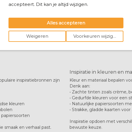
accepteert. Dit kan je altijd wijzigen.
Alles accepteren
op velvet
met neon
Weigeren
Voorkeuren wijzigen
Inspiratie in kleuren en m
opulaire inspiratiebronnen zijn
Kleur en materiaal bepalen voo
Denk aan:
e
• Zachte tinten zoals crème, b
• Gedurfde kleuren voor een s
jdse kleuren
• Natuurlijke papiersoorten me
ymbolen
• Strakke, gladde kaarten voo
e papiersoorten
Inspiratie opdoen met verschi
llie smaak en verhaal past.
bewuste keuze.