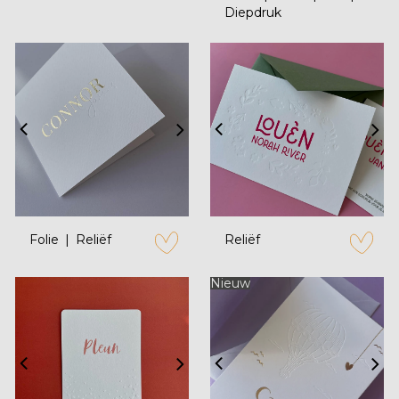
Diepdruk
Folie
Reliëf
Reliëf
zet op verlanglijstje
zet op verl
Nieuw