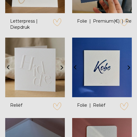
Letterpress |
Folie
Premium(€)
Relië
Diepdruk
zet op verlanglijstje
zet op verl
Reliëf
Folie
Reliëf
zet op verlanglijstje
zet op verl