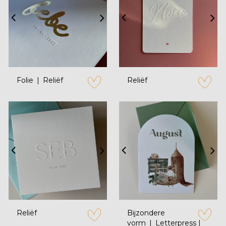
Folie
Reliëf
Reliëf
zet op verlanglijstje
zet op verl
Reliëf
Bijzondere
vorm
Letterpress |
zet op verlanglijstje
zet op verl