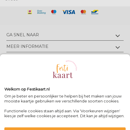
GA SNEL NAAR
Geboortekaartjes met foliedruk
MEER INFORMATIE
Geboortekaartjes zonder foliedruk
Geboortekaartjes op écht velours
Wie zijn wij?
TIPS & TRICKS
Geboortekaartjes op écht linnen
Groen drukwerk
Luxe geboortekaarten
Eigen ontwerp drukken
Meest gestelde vragen
CONTACT
Geboortekaartjes met letterpress
Neem contact op
Bekijk alle foliedruk kleuren
Geboortekaartjes met reliëfdruk
Algemene Voorwaarden
Bekijk alle papiersoorten
Spanjelaan 21 A3, 9403DN Assen, NL
Volg Festikaart
Privacy verklaring
Uitleg editor
WhatsApp: +31(0)651725973
Welkom op Festikaart.nl
Pinterest
Pinterest
Pinterest
Het 8-stappen plan: keuzes maken
Om je beter en persoonlijker te helpen bij het maken van jouw
mooiste kaartje gebruiken we verschillende soorten cookies.
Functionele cookies staan altijd aan. Via 'Voorkeuren wijzigen'
Contact
|
kies je zelf welke cookies je accepteert. Dit kan je altijd wijzigen.
Bereikbaar op werkdagen van
-
09:00 - 13:00
-
team@festikaart.nl