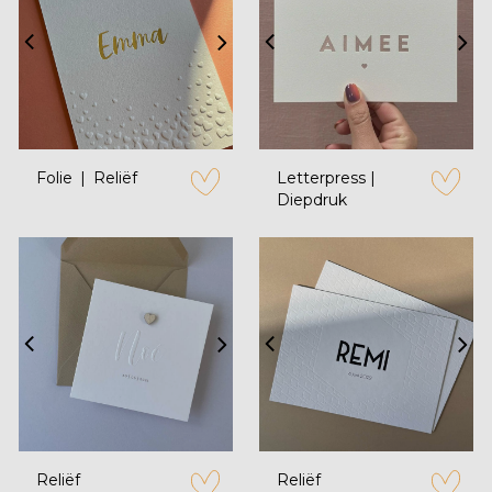
Folie
Reliëf
Letterpress |
Diepdruk
zet op verlanglijstje
zet op verl
Reliëf
Reliëf