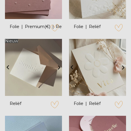
Folie
Premium(€)
Reliëf
Folie
Reliëf
zet op verlanglijstje
zet op verl
Nieuw
Reliëf
Folie
Reliëf
zet op verlanglijstje
zet op verl