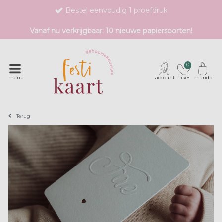
Bestel eenvoudig 1 proefdruk
Exclusieve geboortekaartjes met unieke druktechnieken
Vanaf nu verkrijgbaar: 10 nieuwe papiersoorten!
0
menu
account
likes
mandje
Terug