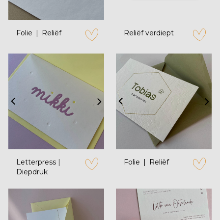
Folie
Reliëf
Reliëf verdiept
zet op verlanglijstje
zet op verl
Letterpress |
Folie
Reliëf
Diepdruk
zet op verlanglijstje
zet op verl