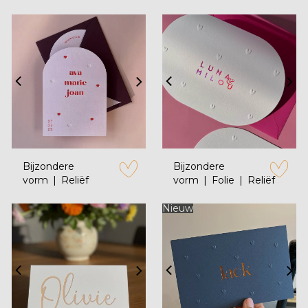
Bijzondere
Bijzondere
vorm
Reliëf
vorm
Folie
Reliëf
zet op verlanglijstje
zet op verl
Nieuw