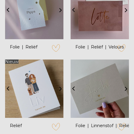
Folie
Reliëf
Folie
Reliëf
Velours
zet op verlanglijstje
zet op verl
Nieuw
Reliëf
Folie
Linnenstof
Reliëf
zet op verlanglijstje
zet op verl