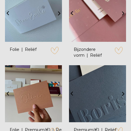
Folie
Reliëf
Bijzondere
vorm
Reliëf
zet op verlanglijstje
zet op verl
Folie
Premium(€)
Reliëf
Premium(€)
Reliëf