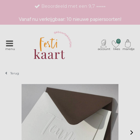
Beoordeeld met een 9,7 ⭒⭒⭒⭒⭒
Bestel eenvoudig 1 proefdruk
Vanaf nu verkrijgbaar: 10 nieuwe papiersoorten!
Exclusieve geboortekaartjes met unieke druktechnieken
0
menu
account
likes
mandje
Terug