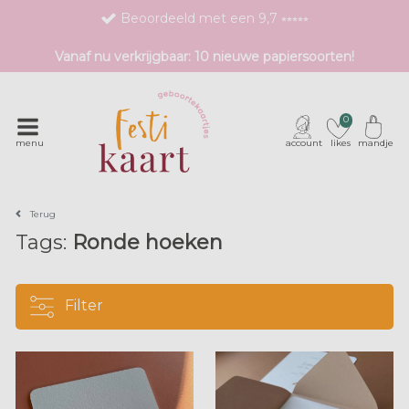
Beoordeeld met een 9,7 ⭒⭒⭒⭒⭒
Bestel eenvoudig 1 proefdruk
Vanaf nu verkrijgbaar: 10 nieuwe papiersoorten!
Exclusieve geboortekaartjes met unieke druktechnieken
0
menu
account
likes
mandje
Terug
Tags:
Ronde hoeken
Filter