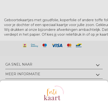
Geboortekaartjes met goudfolie, koperfolie of andere toffe fo
voor je dochter of een speciaal kaartje voor jullie zoon. Gekleur
Wij drukken al onze bijzondere afwerkingen ambachtelijk. Dat 
verdiept in het papier. Of kies jij voor reliëfdruk ín of op je kaa
GA SNEL NAAR
Geboortekaartjes met foliedruk
MEER INFORMATIE
Geboortekaartjes zonder foliedruk
Geboortekaartjes op écht velours
Wie zijn wij?
TIPS & TRICKS
Geboortekaartjes op écht linnen
Groen drukwerk
Luxe geboortekaarten
Eigen ontwerp drukken
Meest gestelde vragen
CONTACT
Geboortekaartjes met letterpress
Neem contact op
Bekijk alle foliedruk kleuren
Geboortekaartjes met reliëfdruk
Algemene Voorwaarden
Bekijk alle papiersoorten
Spanjelaan 21 A3, 9403DN Assen, NL
Volg Festikaart
Privacy verklaring
Uitleg editor
WhatsApp: +31(0)651725973