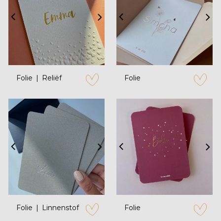
Folie
Reliëf
Folie
zet op verlanglijstje
zet op verl
Folie
Linnenstof
Folie
zet op verlanglijstje
zet op verl