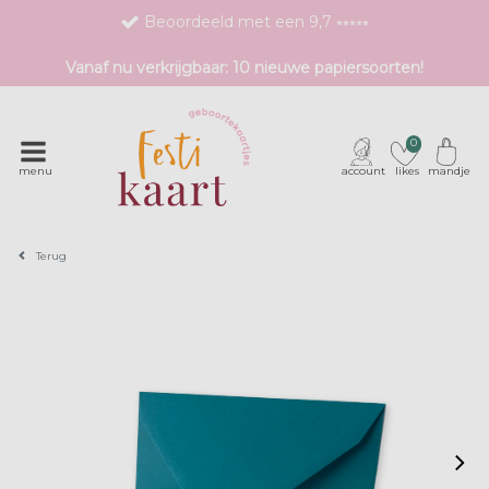
Beoordeeld met een 9,7 ⭒⭒⭒⭒⭒
Bestel eenvoudig 1 proefdruk
Vanaf nu verkrijgbaar: 10 nieuwe papiersoorten!
Exclusieve geboortekaartjes met unieke druktechnieken
0
menu
account
likes
mandje
Terug