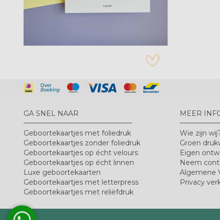
zet op verlanglijstje
GA SNEL NAAR
MEER INF
Geboortekaartjes met foliedruk
Wie zijn wij
Geboortekaartjes zonder foliedruk
Groen druk
Geboortekaartjes op écht velours
Eigen ontw
Geboortekaartjes op écht linnen
Neem cont
Luxe geboortekaarten
Algemene 
Geboortekaartjes met letterpress
Privacy verk
Geboortekaartjes met reliëfdruk