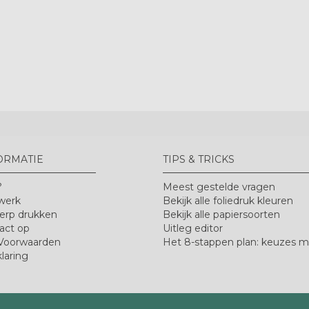
ORMATIE
TIPS & TRICKS
?
Meest gestelde vragen
werk
Bekijk alle foliedruk kleuren
erp drukken
Bekijk alle papiersoorten
act op
Uitleg editor
Voorwaarden
Het 8-stappen plan: keuzes 
laring