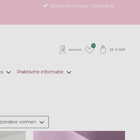
Bestel eenvoudig 1 proefdruk
0
account
(
0
) €
0,00
es
Praktische informatie
jzondere vormen