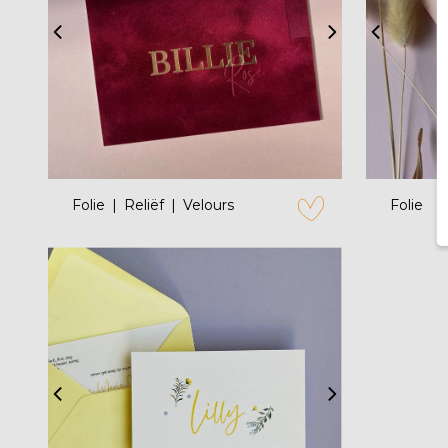
zet op verlanglijstje
Folie
Reliëf
Velours
Folie