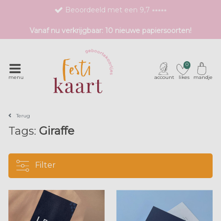
Beoordeeld met een 9,7 ⭒⭒⭒⭒⭒
Bestel eenvoudig 1 proefdruk
Vanaf nu verkrijgbaar: 10 nieuwe papiersoorten!
Exclusieve geboortekaartjes met unieke druktechnieken
0
menu
account
likes
mandje
Terug
Tags:
Giraffe
Filter