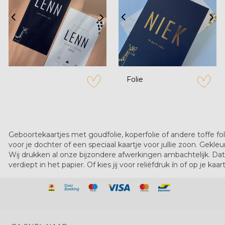
Folie
zet op verlanglijstje
zet op verl
Geboortekaartjes met goudfolie, koperfolie of andere toffe fo
voor je dochter of een speciaal kaartje voor jullie zoon. Gekleur
Wij drukken al onze bijzondere afwerkingen ambachtelijk. Dat 
verdiept in het papier. Of kies jij voor reliëfdruk ín of op je kaa