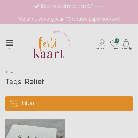
Beoordeeld met een 9,7 ⭒⭒⭒⭒⭒
Bestel eenvoudig 1 proefdruk
Vanaf nu verkrijgbaar: 10 nieuwe papiersoorten!
Exclusieve geboortekaartjes met unieke druktechnieken
0
menu
account
likes
mandje
Terug
Tags:
Relief
Filter