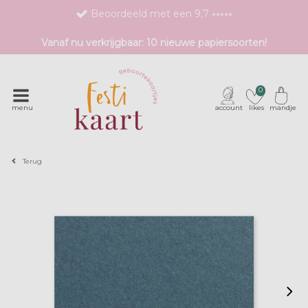
Beoordeeld met een 9,7 ⭒⭒⭒⭒⭒
Bestel eenvoudig 1 proefdruk
Vanaf nu verkrijgbaar: 10 nieuwe papiersoorten!
Exclusieve geboortekaartjes met unieke druktechnieken
0
menu
account
likes
mandje
Terug