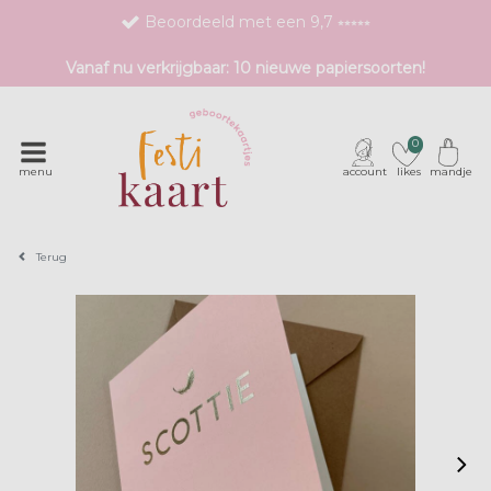
Beoordeeld met een 9,7 ⭒⭒⭒⭒⭒
Bestel eenvoudig 1 proefdruk v.a. €1,99
Vanaf nu verkrijgbaar: 10 nieuwe papiersoorten!
Exclusieve geboortekaartjes met unieke druktechnieken
0
menu
account
likes
mandje
Terug