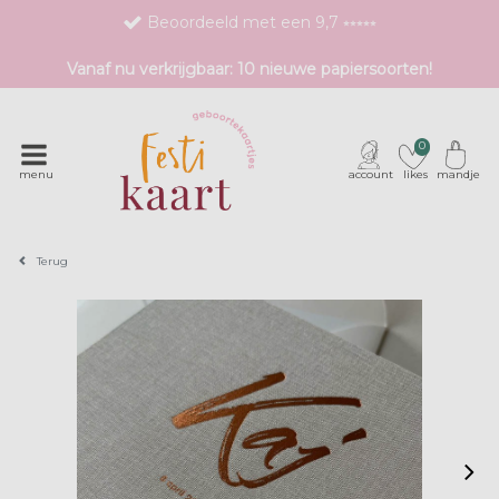
Beoordeeld met een 9,7 ⭒⭒⭒⭒⭒
Bestel eenvoudig 1 proefdruk
Vanaf nu verkrijgbaar: 10 nieuwe papiersoorten!
Exclusieve geboortekaartjes met unieke druktechnieken
0
menu
account
likes
mandje
Terug