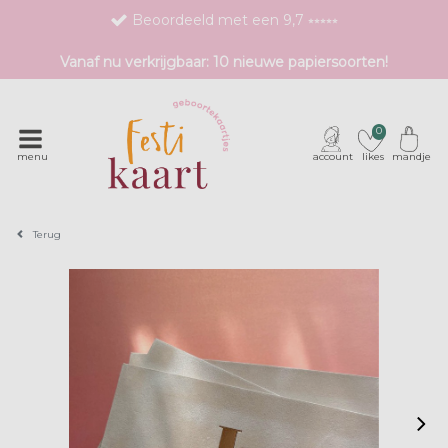
Beoordeeld met een 9,7 ⭒⭒⭒⭒⭒
Bestel eenvoudig 1 proefdruk
Vanaf nu verkrijgbaar: 10 nieuwe papiersoorten!
Exclusieve geboortekaartjes met unieke druktechnieken
0
menu
account
likes
mandje
Terug