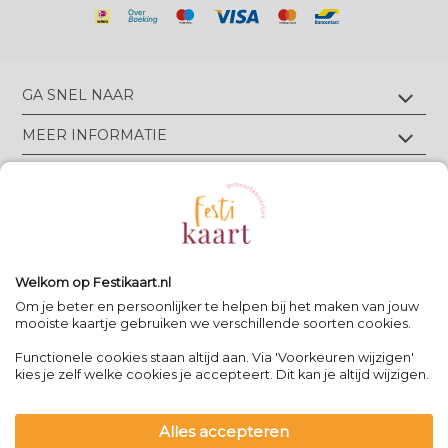
GA SNEL NAAR
Geboortekaartjes met foliedruk
MEER INFORMATIE
Geboortekaartjes zonder foliedruk
Geboortekaartjes op écht velours
Wie zijn wij?
TIPS & TRICKS
Geboortekaartjes op écht linnen
Groen drukwerk
Luxe geboortekaarten
Eigen ontwerp drukken
Meest gestelde vragen
CONTACT
Geboortekaartjes met letterpress
Neem contact op
Bekijk alle foliedruk kleuren
Geboortekaartjes met reliëfdruk
Algemene Voorwaarden
Bekijk alle papiersoorten
Spanjelaan 21 A3, 9403DN Assen, NL
Volg Festikaart
Privacy verklaring
Uitleg editor
WhatsApp: +31(0)651725973
Welkom op Festikaart.nl
Pinterest
Pinterest
Pinterest
Het 8-stappen plan: keuzes maken
Om je beter en persoonlijker te helpen bij het maken van jouw
mooiste kaartje gebruiken we verschillende soorten cookies.
Functionele cookies staan altijd aan. Via 'Voorkeuren wijzigen'
Contact
|
kies je zelf welke cookies je accepteert. Dit kan je altijd wijzigen.
Bereikbaar op werkdagen van
-
09:00 - 13:00
-
team@festikaart.nl
Alles accepteren
|
|
powered by DRN Cards 2026