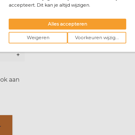
accepteert. Dit kan je altijd wijzigen.
Alles accepteren
zet op verlanglijstje
n
Weigeren
Voorkeuren wijzigen
ur ( +
ook aan