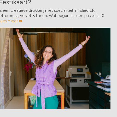
Festikaart?
is een creatieve drukkerij met specialiteit in foliedruk,
 letterpress, velvet & linnen. Wat begon als een passie is 10
Lees meer ⮕