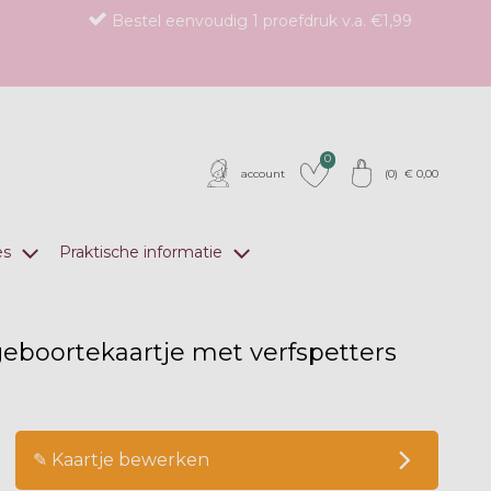
Bestel eenvoudig 1 proefdruk v.a. €1,99
0
account
(
0
) €
0,00
es
Praktische informatie
geboortekaartje met verfspetters
n
op verlanglijstje
✎ Kaartje bewerken