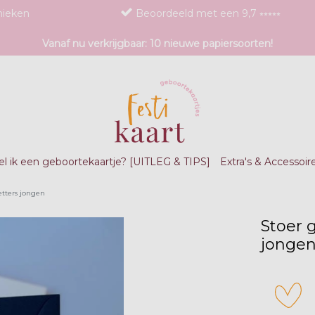
nieken
Beoordeeld met een 9,7 ⭒⭒⭒⭒⭒
Vanaf nu verkrijgbaar: 10 nieuwe papiersoorten!
l ik een geboortekaartje? [UITLEG & TIPS]
Extra's & Accessoir
etters jongen
Stoer 
jonge
zet 