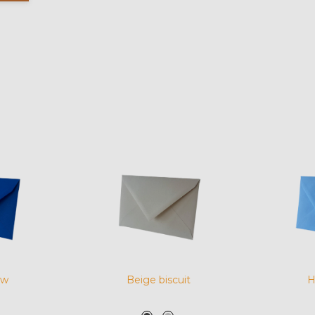
uw
Beige biscuit
H