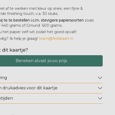
el af te werken met kleur op snee, een fijne &
nde finishing touch, v.a. 30 stuks.
bij te te bestellen i.c.m. stevigere papiersoorten
zoals
f 440 grams of Gmund 600 grams.
u het papier zelf wit zodat het goed opvalt!
dig? Ik help je graag!
team@festikaart.nl
 dit kaartje?
Bereken alvast jouw prijs
ving
n drukadvies voor dit kaartje
tijden