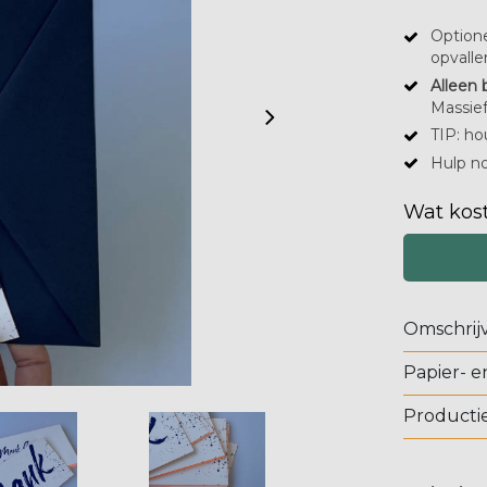
Optione
opvalle
Alleen 
Massie
TIP: ho
Hulp no
Wat kost
Omschrij
Papier- e
Productie