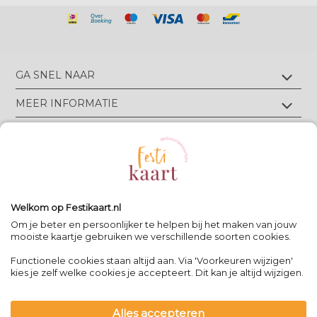
GA SNEL NAAR
Geboortekaartjes met foliedruk
MEER INFORMATIE
Geboortekaartjes zonder foliedruk
Geboortekaartjes op écht velours
Wie zijn wij?
TIPS & TRICKS
Geboortekaartjes op écht linnen
Groen drukwerk
Luxe geboortekaarten
Eigen ontwerp drukken
Meest gestelde vragen
CONTACT
Geboortekaartjes met letterpress
Neem contact op
Bekijk alle foliedruk kleuren
Geboortekaartjes met reliëfdruk
Algemene Voorwaarden
Bekijk alle papiersoorten
Spanjelaan 21 A3, 9403DN Assen, NL
Volg Festikaart
Privacy verklaring
Uitleg editor
WhatsApp: +31(0)651725973
Welkom op Festikaart.nl
Pinterest
Pinterest
Pinterest
Het 8-stappen plan: keuzes maken
Om je beter en persoonlijker te helpen bij het maken van jouw
mooiste kaartje gebruiken we verschillende soorten cookies.
Functionele cookies staan altijd aan. Via 'Voorkeuren wijzigen'
Contact
|
kies je zelf welke cookies je accepteert. Dit kan je altijd wijzigen.
Bereikbaar op werkdagen van
-
09:00 - 13:00
-
team@festikaart.nl
Alles accepteren
|
|
powered by DRN Cards 2026