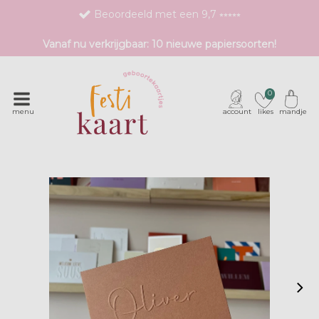
Beoordeeld met een 9,7 ⭒⭒⭒⭒⭒
Bestel eenvoudig 1 proefdruk
Vanaf nu verkrijgbaar: 10 nieuwe papiersoorten!
Exclusieve geboortekaartjes met unieke druktechnieken
0
menu
account
likes
mandje