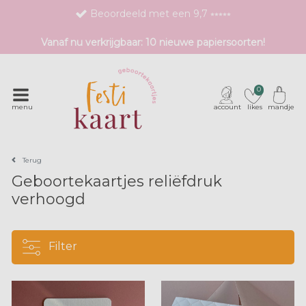
Beoordeeld met een 9,7 ⭒⭒⭒⭒⭒
Bestel eenvoudig 1 proefdruk
Vanaf nu verkrijgbaar: 10 nieuwe papiersoorten!
Exclusieve geboortekaartjes met unieke druktechnieken
0
menu
account
likes
mandje
Terug
Geboortekaartjes reliëfdruk
verhoogd
Filter