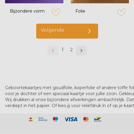
Bijzondere vorm
Folie
zet op verlanglijstje
zet op verl
Volgende
1
2
Geboortekaartjes met goudfolie, koperfolie of andere toffe fo
voor je dochter of een speciaal kaartje voor jullie zoon. Gekleur
Wij drukken al onze bijzondere afwerkingen ambachtelijk. Dat 
verdiept in het papier. Of kies jij voor reliëfdruk ín of op je kaa