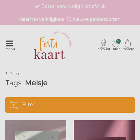
Bestel eenvoudig 1 proefdruk
Exclusieve geboortekaartjes met unieke druktechnieken
Vanaf nu verkrijgbaar: 10 nieuwe papiersoorten!
0
menu
account
likes
mandje
Terug
Tags:
Meisje
Filter