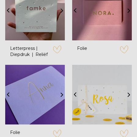
Letterpress |
Folie
Diepdruk
Reliëf
zet op verlanglijstje
zet op verl
Folie