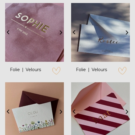
Folie
Velours
Folie
Velours
zet op verlanglijstje
zet op verl