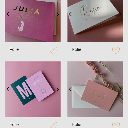
Folie
Folie
zet op verlanglijstje
zet op verl
Folie
Folie