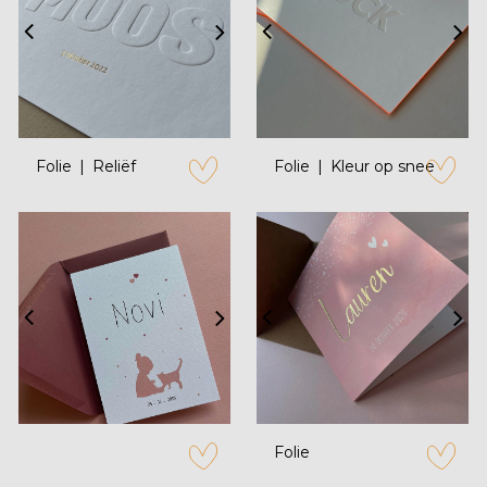
Folie
Reliëf
Folie
Kleur op snee
zet op verlanglijstje
zet op verl
Folie
zet op verlanglijstje
zet op verl