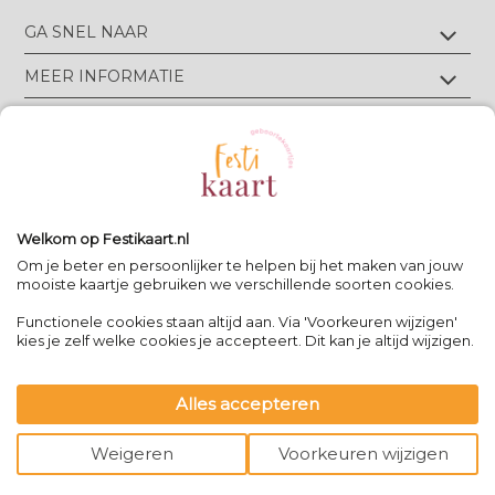
GA SNEL NAAR
Geboortekaartjes met foliedruk
MEER INFORMATIE
Geboortekaartjes zonder foliedruk
Geboortekaartjes op écht velours
Wie zijn wij?
TIPS & TRICKS
Geboortekaartjes op écht linnen
Groen drukwerk
Luxe geboortekaarten
Eigen ontwerp drukken
Meest gestelde vragen
CONTACT
Geboortekaartjes met letterpress
Neem contact op
Bekijk alle foliedruk kleuren
Geboortekaartjes met reliëfdruk
Algemene Voorwaarden
Bekijk alle papiersoorten
Spanjelaan 21 A3, 9403DN Assen, NL
Volg Festikaart
Privacy verklaring
Uitleg editor
WhatsApp: +31(0)651725973
Welkom op Festikaart.nl
Pinterest
Pinterest
Pinterest
Het 8-stappen plan: keuzes maken
Om je beter en persoonlijker te helpen bij het maken van jouw
mooiste kaartje gebruiken we verschillende soorten cookies.
Functionele cookies staan altijd aan. Via 'Voorkeuren wijzigen'
Contact
|
kies je zelf welke cookies je accepteert. Dit kan je altijd wijzigen.
Bereikbaar op werkdagen van
-
09:00 - 13:00
-
team@festikaart.nl
Alles accepteren
|
|
powered by DRN Cards 2026
Weigeren
Voorkeuren wijzigen