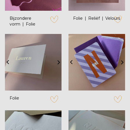
Bijzondere
Folie
Reliëf
Velours
vorm
Folie
zet op verlanglijstje
zet op verl
Folie
zet op verlanglijstje
zet op verl