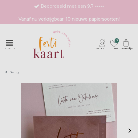
Beoordeeld met een 9,7 ⭒⭒⭒⭒⭒
Bestel eenvoudig 1 proefdruk
Vanaf nu verkrijgbaar: 10 nieuwe papiersoorten!
Exclusieve geboortekaartjes met unieke druktechnieken
0
menu
account
likes
mandje
Terug