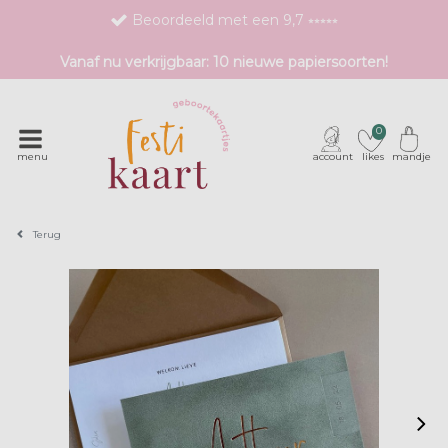
Beoordeeld met een 9,7 ⭒⭒⭒⭒⭒
Bestel eenvoudig 1 proefdruk
Vanaf nu verkrijgbaar: 10 nieuwe papiersoorten!
Exclusieve geboortekaartjes met unieke druktechnieken
0
menu
account
likes
mandje
Terug