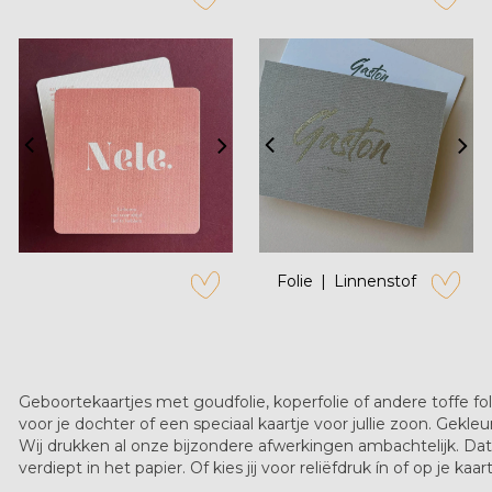
zet op verlanglijstje
zet op verl
Folie
Linnenstof
zet op verlanglijstje
zet op verl
Geboortekaartjes met goudfolie, koperfolie of andere toffe fo
voor je dochter of een speciaal kaartje voor jullie zoon. Gekleur
Wij drukken al onze bijzondere afwerkingen ambachtelijk. Dat 
verdiept in het papier. Of kies jij voor reliëfdruk ín of op je kaa