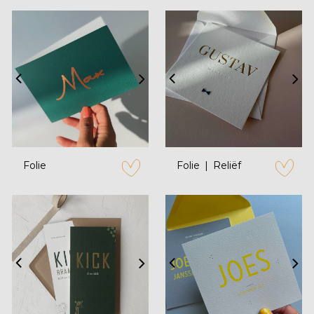
Folie
Folie
Reliëf
zet op verlanglijstje
zet op verl