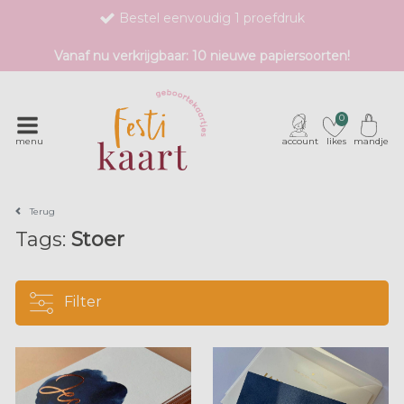
Bestel eenvoudig 1 proefdruk
Exclusieve geboortekaartjes met unieke druktechnieken
Vanaf nu verkrijgbaar: 10 nieuwe papiersoorten!
0
menu
account
likes
mandje
Terug
Tags:
Stoer
Filter