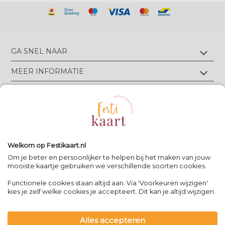
GA SNEL NAAR
Geboortekaartjes met foliedruk
MEER INFORMATIE
Geboortekaartjes zonder foliedruk
Geboortekaartjes op écht velours
Wie zijn wij?
TIPS & TRICKS
Geboortekaartjes op écht linnen
Groen drukwerk
Luxe geboortekaarten
Eigen ontwerp drukken
Meest gestelde vragen
CONTACT
Geboortekaartjes met letterpress
Neem contact op
Bekijk alle foliedruk kleuren
Geboortekaartjes met reliëfdruk
Algemene Voorwaarden
Bekijk alle papiersoorten
Spanjelaan 21 A3, 9403DN Assen, NL
Volg Festikaart
Privacy verklaring
Uitleg editor
WhatsApp: +31(0)651725973
Welkom op Festikaart.nl
Pinterest
Pinterest
Pinterest
Het 8-stappen plan: keuzes maken
Om je beter en persoonlijker te helpen bij het maken van jouw
mooiste kaartje gebruiken we verschillende soorten cookies.
Functionele cookies staan altijd aan. Via 'Voorkeuren wijzigen'
Contact
|
kies je zelf welke cookies je accepteert. Dit kan je altijd wijzigen.
Bereikbaar op werkdagen van
-
09:00 - 13:00
-
team@festikaart.nl
Alles accepteren
|
|
powered by DRN Cards 2026