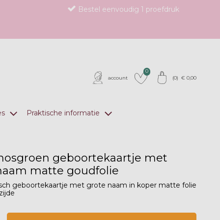
Bestel eenvoudig 1 proefdruk
0
account
(
0
) €
0,00
es
Praktische informatie
mosgroen geboortekaartje met
naam matte goudfolie
isch geboortekaartje met grote naam in koper matte folie
zijde
op verlanglijstje