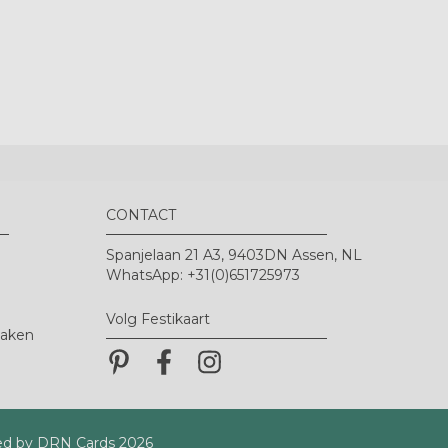
CONTACT
Spanjelaan 21 A3, 9403DN Assen, NL
WhatsApp: +31(0)651725973
Volg Festikaart
maken
Pinterest
Pinterest
Pinterest
d by DRN Cards 2026