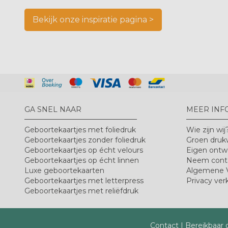
Bekijk onze inspiratie pagina >
GA SNEL NAAR
MEER INF
Geboortekaartjes met foliedruk
Wie zijn wij
Geboortekaartjes zonder foliedruk
Groen druk
Geboortekaartjes op écht velours
Eigen ontw
Geboortekaartjes op écht linnen
Neem cont
Luxe geboortekaarten
Algemene 
Geboortekaartjes met letterpress
Privacy verk
Geboortekaartjes met reliëfdruk
Contact
|
Bereikbaar