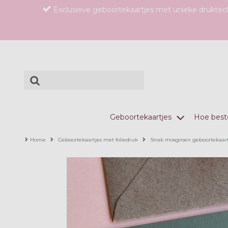
Exclusieve geboortekaartjes met unieke drukte
Geboortekaartjes
Hoe beste
Home
Geboortekaartjes met foliedruk
Strak mosgroen geboortekaar