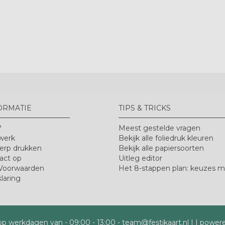
ORMATIE
TIPS & TRICKS
?
Meest gestelde vragen
werk
Bekijk alle foliedruk kleuren
erp drukken
Bekijk alle papiersoorten
act op
Uitleg editor
Voorwaarden
Het 8-stappen plan: keuzes 
laring
 op werkdagen van
-
09:00 - 13:00
-
team@festikaart.nl
|
|
powere