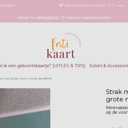
chnieken
Beoordeeld met een 9,7 ⭒⭒⭒⭒⭒
Vanaf nu verkrijgbaar: 10 nieuwe papiersoorten!
l ik een geboortekaartje? [UITLEG & TIPS]
Extra's & Accessoir
tje met grote naam matte goudfolie
Strak 
grote 
Minimalist
op de voor
zet 