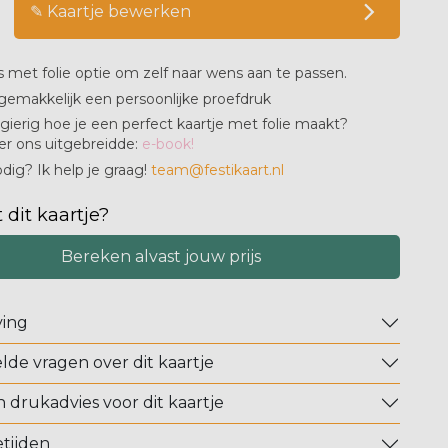
✎ Kaartje bewerken
s met folie optie om zelf naar wens aan te passen.
gemakkelijk een persoonlijke proefdruk
ierig hoe je een perfect kaartje met folie maakt?
er ons uitgebreidde:
e-book!
dig? Ik help je graag!
team@festikaart.nl
 dit kaartje?
Bereken alvast jouw prijs
ving
lde vragen over dit kaartje
n drukadvies voor dit kaartje
tijden