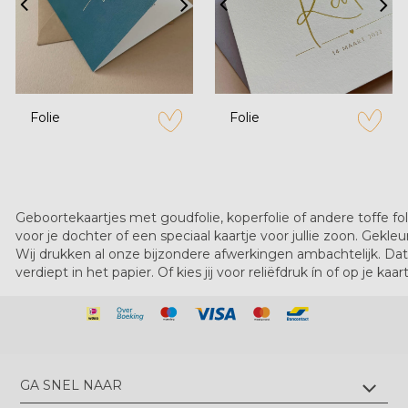
Folie
Folie
zet op verlanglijstje
zet op verl
Geboortekaartjes met goudfolie, koperfolie of andere toffe fo
voor je dochter of een speciaal kaartje voor jullie zoon. Gekleur
Wij drukken al onze bijzondere afwerkingen ambachtelijk. Dat 
verdiept in het papier. Of kies jij voor reliëfdruk ín of op je kaa
GA SNEL NAAR