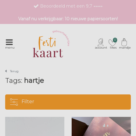
Beoordeeld met een 9,7 ⭒⭒⭒⭒⭒
Bestel eenvoudig 1 proefdruk
Vanaf nu verkrijgbaar: 10 nieuwe papiersoorten!
Exclusieve geboortekaartjes met unieke druktechnieken
0
menu
account
likes
mandje
Terug
Tags:
hartje
Filter