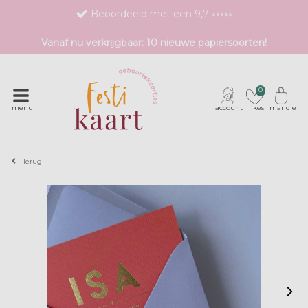
Beoordeeld met een 9,7 ⭒⭒⭒⭒⭒
Bestel eenvoudig 1 proefdruk
Vanaf nu verkrijgbaar: 10 nieuwe papiersoorten!
Exclusieve geboortekaartjes met unieke druktechnieken
0
menu
account
likes
mandje
Terug