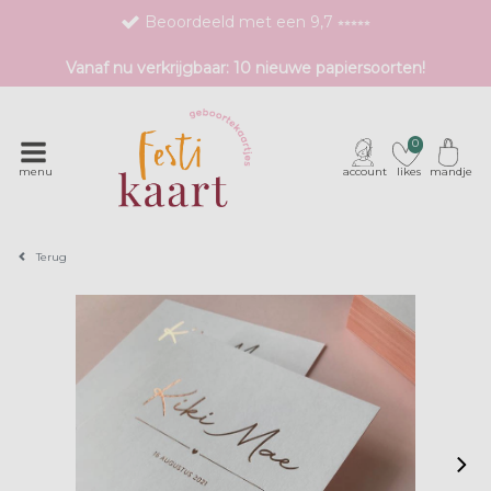
Beoordeeld met een 9,7 ⭒⭒⭒⭒⭒
Bestel eenvoudig 1 proefdruk
Vanaf nu verkrijgbaar: 10 nieuwe papiersoorten!
Exclusieve geboortekaartjes met unieke druktechnieken
0
menu
account
likes
mandje
Terug