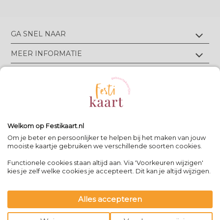
GA SNEL NAAR
Geboortekaartjes met foliedruk
MEER INFORMATIE
Geboortekaartjes zonder foliedruk
Geboortekaartjes op écht velours
Wie zijn wij?
TIPS & TRICKS
Geboortekaartjes op écht linnen
Groen drukwerk
Luxe geboortekaarten
Eigen ontwerp drukken
Meest gestelde vragen
CONTACT
Geboortekaartjes met letterpress
Neem contact op
Bekijk alle foliedruk kleuren
Geboortekaartjes met reliëfdruk
Algemene Voorwaarden
Bekijk alle papiersoorten
Spanjelaan 21 A3, 9403DN Assen, NL
Volg Festikaart
Privacy verklaring
Uitleg editor
WhatsApp: +31(0)651725973
Welkom op Festikaart.nl
Pinterest
Pinterest
Pinterest
Het 8-stappen plan: keuzes maken
Om je beter en persoonlijker te helpen bij het maken van jouw
mooiste kaartje gebruiken we verschillende soorten cookies.
Functionele cookies staan altijd aan. Via 'Voorkeuren wijzigen'
Contact
|
kies je zelf welke cookies je accepteert. Dit kan je altijd wijzigen.
Bereikbaar op werkdagen van
-
09:00 - 13:00
-
team@festikaart.nl
Alles accepteren
|
|
powered by DRN Cards 2026