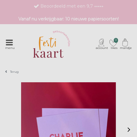
Beoordeeld met een 9,7 ⭒⭒⭒⭒⭒
Bestel eenvoudig 1 proefdruk
Vanaf nu verkrijgbaar: 10 nieuwe papiersoorten!
Exclusieve geboortekaartjes met unieke druktechnieken
0
menu
account
likes
mandje
Terug