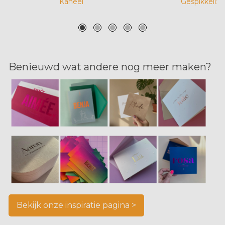
Kaneel
Gespikkeld 
Benieuwd wat andere nog meer maken?
Bekijk onze inspiratie pagina >