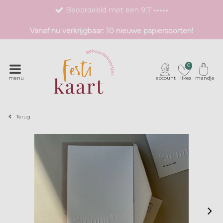
Beoordeeld met een 9,7 ⭒⭒⭒⭒⭒
Bestel eenvoudig 1 proefdruk
Vanaf nu verkrijgbaar: 10 nieuwe papiersoorten!
Exclusieve geboortekaartjes met unieke druktechnieken
0
menu
account
likes
mandje
Terug