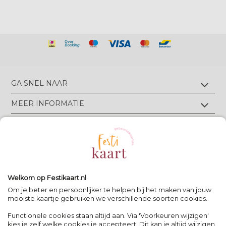
GA SNEL NAAR
Geboortekaartjes met foliedruk
MEER INFORMATIE
Geboortekaartjes zonder foliedruk
Geboortekaartjes op écht velours
Wie zijn wij?
TIPS & TRICKS
Geboortekaartjes op écht linnen
Groen drukwerk
Luxe geboortekaarten
Eigen ontwerp drukken
Meest gestelde vragen
CONTACT
Geboortekaartjes met letterpress
Neem contact op
Bekijk alle foliedruk kleuren
Geboortekaartjes met reliëfdruk
Algemene Voorwaarden
Bekijk alle papiersoorten
Spanjelaan 21 A3, 9403DN Assen, NL
Volg Festikaart
Privacy verklaring
Uitleg editor
WhatsApp: +31(0)651725973
Welkom op Festikaart.nl
Pinterest
Pinterest
Pinterest
Het 8-stappen plan: keuzes maken
Om je beter en persoonlijker te helpen bij het maken van jouw
mooiste kaartje gebruiken we verschillende soorten cookies.
Functionele cookies staan altijd aan. Via 'Voorkeuren wijzigen'
Contact
|
kies je zelf welke cookies je accepteert. Dit kan je altijd wijzigen.