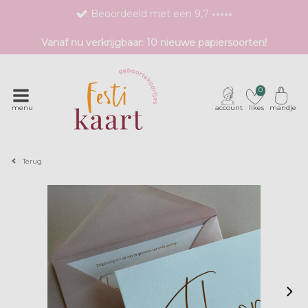
Beoordeeld met een 9,7 ⭒⭒⭒⭒⭒
Bestel eenvoudig 1 proefdruk
Vanaf nu verkrijgbaar: 10 nieuwe papiersoorten!
Exclusieve geboortekaartjes met unieke druktechnieken
0
menu
account
likes
mandje
Terug