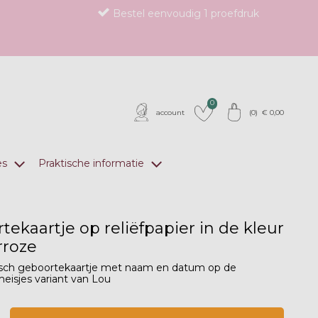
Bestel eenvoudig 1 proefdruk
0
account
(
0
) €
0,00
es
Praktische informatie
tekaartje op reliëfpapier in de kleur
rroze
isch geboortekaartje met naam en datum op de
meisjes variant van Lou
op verlanglijstje