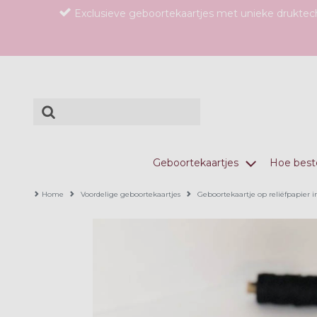
Exclusieve geboortekaartjes met unieke drukte
Geboortekaartjes
Hoe beste
Home
Voordelige geboortekaartjes
Geboortekaartje op reliëfpapier i