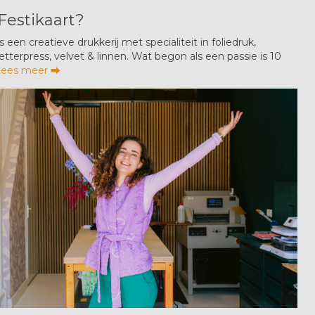
Festikaart?
is een creatieve drukkerij met specialiteit in foliedruk,
 letterpress, velvet & linnen. Wat begon als een passie is 10
Lees meer ⮕