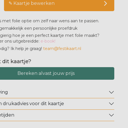
✎ Kaartje bewerken
s met folie optie om zelf naar wens aan te passen.
gemakkelijk een persoonlijke proefdruk
ierig hoe je een perfect kaartje met folie maakt?
er ons uitgebreidde:
e-book!
dig? Ik help je graag!
team@festikaart.nl
 dit kaartje?
Bereken alvast jouw prijs
ving
n drukadvies voor dit kaartje
tijden