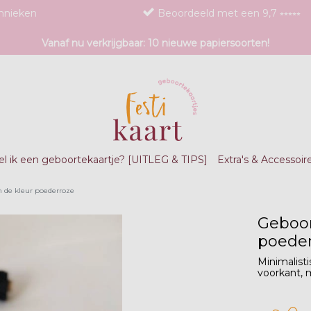
chnieken
Beoordeeld met een 9,7 ⭒⭒⭒⭒⭒
Vanaf nu verkrijgbaar: 10 nieuwe papiersoorten!
l ik een geboortekaartje? [UITLEG & TIPS]
Extra's & Accessoir
n de kleur poederroze
Geboor
poede
Minimalist
voorkant, 
zet 